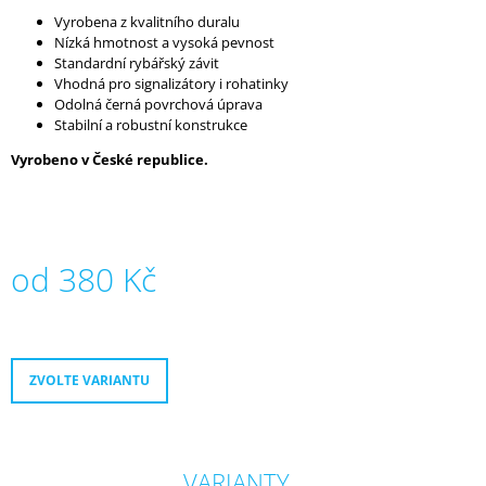
J
Vyrobena z kvalitního duralu
E
Nízká hmotnost a vysoká pevnost
M
Standardní rybářský závit
E
Vhodná pro signalizátory i rohatinky
Odolná černá povrchová úprava
Stabilní a robustní konstrukce
VÁŽÍCÍ
TAŠKA
Vyrobeno v České republice.
-
KOMBINOVANÁ
SE
SÍŤOVINOU
100X60
CM
od
380 Kč
1
490
Měrná
Kč
cena:
ZVOLTE VARIANTU
VARIANTY