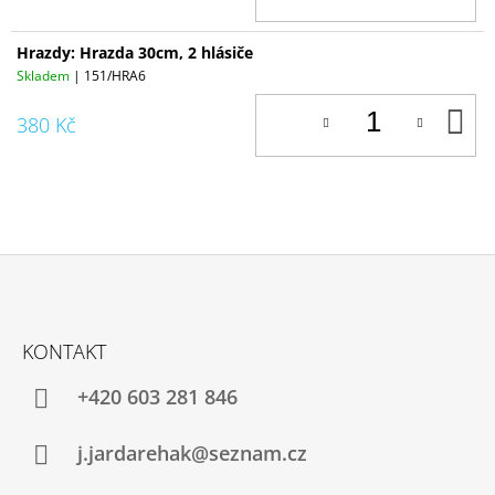
Hrazdy: Hrazda 30cm, 2 hlásiče
Skladem
| 151/HRA6
D
380 Kč
K
Z
Á
KONTAKT
P
A
+420 603 281 846
T
Í
j.jardarehak@seznam.cz