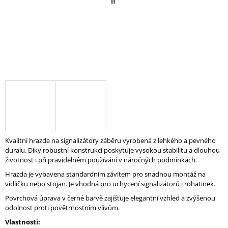
A
J
Í
T
?
HLEDAT
Kvalitní hrazda na signalizátory záběru vyrobená z lehkého a pevného
duralu. Díky robustní konstrukci poskytuje vysokou stabilitu a dlouhou
D
životnost i při pravidelném používání v náročných podmínkách.
O
Hrazda je vybavena standardním závitem pro snadnou montáž na
P
vidličku nebo stojan. Je vhodná pro uchycení signalizátorů i rohatinek.
O
R
Povrchová úprava v černé barvě zajišťuje elegantní vzhled a zvýšenou
U
odolnost proti povětrnostním vlivům.
Č
Vlastnosti:
U