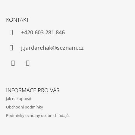
Í
J
P
Z
E
R
Á
M
V
KONTAKT
E
P
K
Y
A
+420 603 281 846
V
BAZÉNEK
T
Ý
SKLÁDACÍ
P
MINI
Í
j.jardarehak@seznam.cz
80X40X20CM
I
S
1
U
490
Kč
Facebook
Instagram
INFORMACE PRO VÁS
Jak nakupovat
Obchodní podmínky
Podmínky ochrany osobních údajů