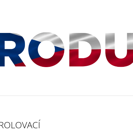
CO POTŘEBUJETE NAJÍT?
HLEDAT
DOPORUČUJEME
ROLOVACÍ
BAZÉNEK SKLÁDACÍ MINI 80X40X20CM
PODBĚRÁK PROF