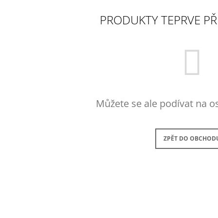
MALÝ (70 × 75 C
1 490 Kč
1 890 Kč
PRODUKTY TEPRVE PŘ
Můžete se ale podívat na os
ZPĚT DO OBCHOD