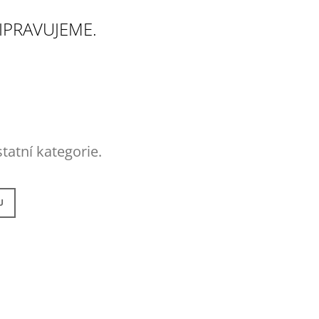
M)
IPRAVUJEME.
tatní kategorie.
U