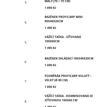
MALÝ (70 × 75 CM)
1 890 Kč
BAZÉNEK PROFICARP MINI
80X40X20CM
1 490 Kč
VÁŽÍCÍ TAŠKA - SÍŤOVANÁ
100X60CM
1 490 Kč
BAZÉNEK SKLÁDACÍ 100X40X20CM
1 690 Kč
PODBĚRÁK PROFICARP KULATÝ –
VELKÝ (Ø 80 CM)
1 890 Kč
VÁŽÍCÍ TAŠKA - KOMBINOVANÁ SE
SÍŤOVINOU 100X60 CM
1 490 Kč