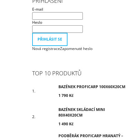
PŘIHLÁŠENÍ
1 790 Kč
T
E-mail
R
A
Heslo
N
N
PŘIHLÁSIT SE
Í
Nová registrace
Zapomenuté heslo
P
A
N
TOP 10 PRODUKTŮ
E
L
BAZÉNEK PROFICARP 100X60X20CM
1 790 Kč
BAZÉNEK SKLÁDACÍ MINI
80X40X20CM
1 490 Kč
PODBĚRÁK PROFICARP HRANATÝ –