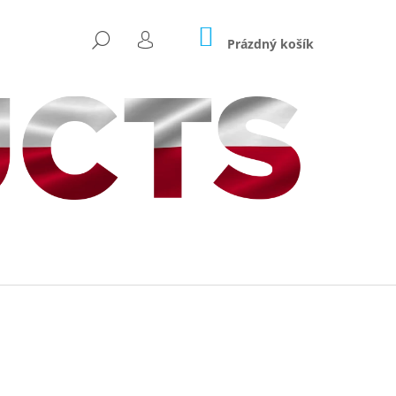
NÁKUPNÍ
HLEDAT
KOŠÍK
Prázdný košík
PŘIHLÁŠENÍ
Následující
ICARP HRANATÝ –