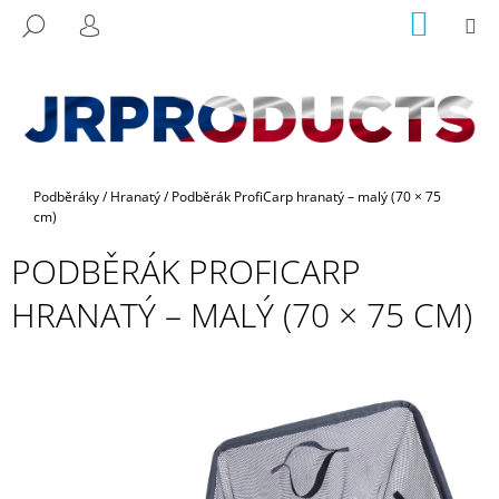
K
Přejít
NÁKUP
M
HLEDAT
na
KOŠÍK
O
PŘIHLÁŠENÍ
ZPĚT
ZPĚT
obsah
Š
Í
C
K
O
P
Domů
Podběráky
/
Hranatý
/
Podběrák ProfiCarp hranatý – malý (70 × 75
O
cm)
T
Ř
PODBĚRÁK PROFICARP
E
HRANATÝ – MALÝ (70 × 75 CM)
B
U
J
E
T
E
N