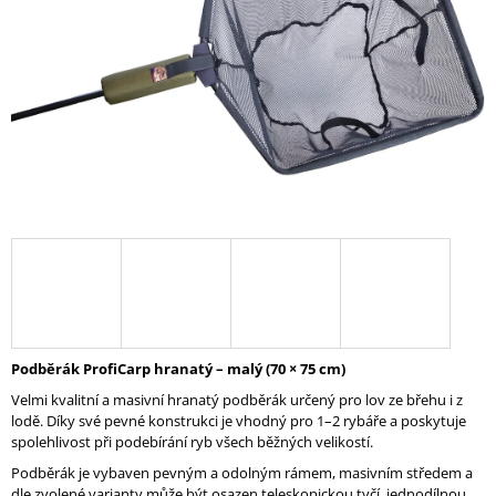
A
J
Í
T
?
HLEDAT
D
O
Podběrák ProfiCarp hranatý – malý (70 × 75 cm)
P
Velmi kvalitní a masivní hranatý podběrák určený pro lov ze břehu i z
O
lodě. Díky své pevné konstrukci je vhodný pro 1–2 rybáře a poskytuje
R
spolehlivost při podebírání ryb všech běžných velikostí.
U
Č
Podběrák je vybaven pevným a odolným rámem, masivním středem a
U
dle zvolené varianty může být osazen teleskopickou tyčí, jednodílnou