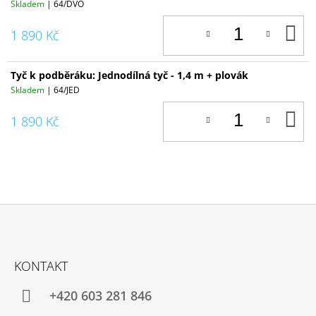
Skladem
| 64/DVO
D
1 890 Kč
K
Tyč k podběráku: Jednodílná tyč - 1,4 m + plovák
Skladem
| 64/JED
D
1 890 Kč
K
Z
Á
KONTAKT
P
A
+420 603 281 846
T