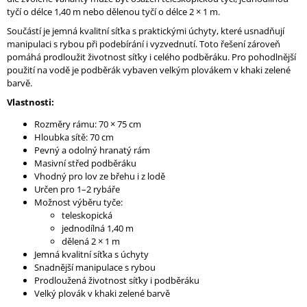
J
tyčí o délce 1,40 m nebo dělenou tyčí o délce 2 × 1 m.
E
Součástí je jemná kvalitní síťka s praktickými úchyty, které usnadňují
M
manipulaci s rybou při podebírání i vyzvednutí. Toto řešení zároveň
E
pomáhá prodloužit životnost síťky i celého podběráku. Pro pohodlnější
použití na vodě je podběrák vybaven velkým plovákem v khaki zelené
VÁŽÍCÍ
barvě.
TAŠKA
Vlastnosti:
-
KOMBINOVANÁ
Rozměry rámu: 70 × 75 cm
SE
Hloubka sítě: 70 cm
SÍŤOVINOU
Pevný a odolný hranatý rám
100X60
CM
Masivní střed podběráku
Vhodný pro lov ze břehu i z lodě
1
Určen pro 1–2 rybáře
490
Možnost výběru tyče:
Kč
teleskopická
jednodílná 1,40 m
dělená 2 × 1 m
Jemná kvalitní síťka s úchyty
Snadnější manipulace s rybou
Prodloužená životnost síťky i podběráku
Velký plovák v khaki zelené barvě