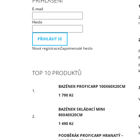
PŘIHLÁŠENÍ
1 790 Kč
T
E-mail
R
A
Heslo
N
N
PŘIHLÁSIT SE
Í
Nová registrace
Zapomenuté heslo
P
A
N
TOP 10 PRODUKTŮ
E
L
BAZÉNEK PROFICARP 100X60X20CM
1 790 Kč
BAZÉNEK SKLÁDACÍ MINI
80X40X20CM
1 490 Kč
PODBĚRÁK PROFICARP HRANATÝ –