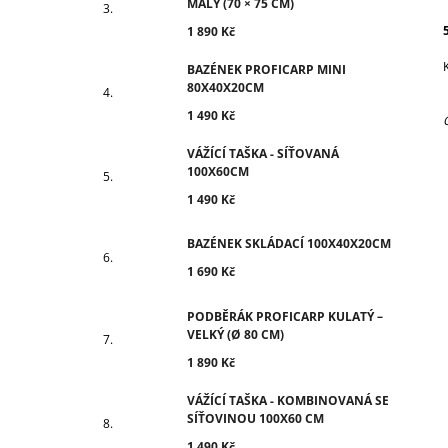
MALÝ (70 × 75 CM)
1 890 Kč
BAZÉNEK PROFICARP MINI
80X40X20CM
1 490 Kč
VÁŽÍCÍ TAŠKA - SÍŤOVANÁ
100X60CM
1 490 Kč
BAZÉNEK SKLÁDACÍ 100X40X20CM
1 690 Kč
PODBĚRÁK PROFICARP KULATÝ –
VELKÝ (Ø 80 CM)
1 890 Kč
VÁŽÍCÍ TAŠKA - KOMBINOVANÁ SE
SÍŤOVINOU 100X60 CM
1 490 Kč