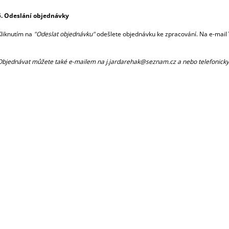
5. Odeslání objednávky
Kliknutím na
"Odeslat objednávku"
odešlete objednávku ke zpracování. Na e-mail V
Objednávat můžete také e-mailem na
j.jardarehak@seznam.cz
a nebo telefonicky