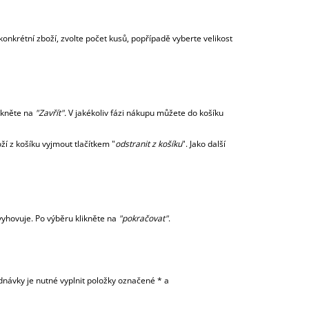
M)
a konkrétní zboží, zvolte počet kusů, popřípadě vyberte velikost
likněte na
"Zavřít".
V jakékoliv fázi nákupu můžete do košíku
í z košíku vyjmout tlačítkem "
odstranit z košíku
". Jako další
vyhovuje. Po výběru klikněte na
"pokračovat"
.
návky je nutné vyplnit položky označené * a