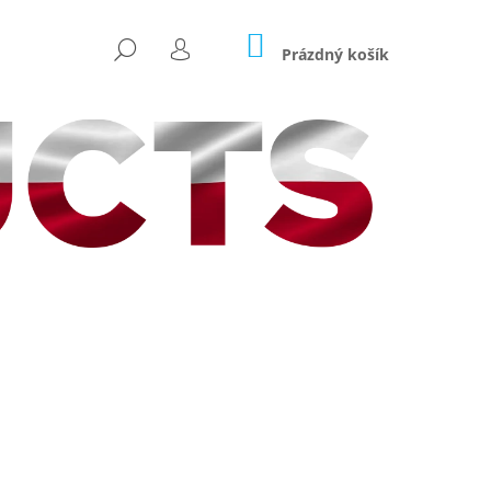
NÁKUPNÍ
HLEDAT
KOŠÍK
Prázdný košík
PŘIHLÁŠENÍ
Následující
ICARP HRANATÝ –