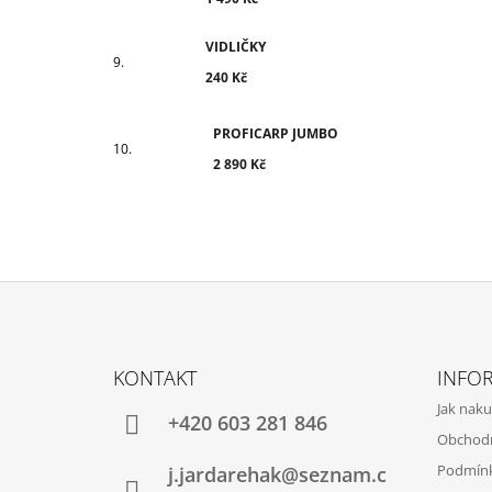
VIDLIČKY
240 Kč
PROFICARP JUMBO
2 890 Kč
Z
Á
KONTAKT
INFO
P
Jak nak
A
+420 603 281 846
Obchod
T
Podmínk
j.jardarehak@seznam.c
Í