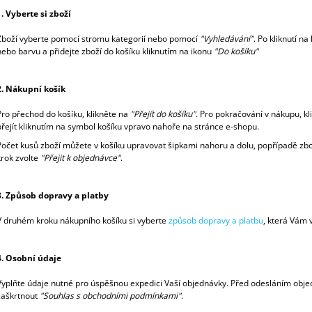
MALÝ (70 × 75 C
1 490 Kč
1. Vyberte si zboží
1 890 Kč
Zboží vyberte pomocí stromu kategorií nebo pomocí
"Vyhledávání"
. Po kliknutí n
nebo barvu a přidejte zboží do košíku kliknutím na ikonu
"Do košíku"
2. Nákupní košík
Pro přechod do košíku, klikněte na
"Přejít do košíku"
. Pro pokračování v nákupu, k
přejít kliknutím na symbol košíku vpravo nahoře na stránce e-shopu.
Počet kusů zboží můžete v košíku upravovat šipkami nahoru a dolu, popřípadě zbož
krok zvolte
"Přejit k objednávce"
.
3. Způsob dopravy a platby
V druhém kroku nákupního košíku si vyberte
způsob dopravy a platbu
, která Vám 
4. Osobní údaje
Vyplňte údaje nutné pro úspěšnou expedici Vaší objednávky. Před odesláním objed
zaškrtnout
"Souhlas s obchodními podmínkami"
.