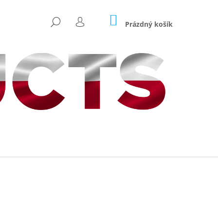
NÁKUPNÍ
HLEDAT
KOŠÍK
Prázdný košík
PŘIHLÁŠENÍ
Následující
ICARP HRANATÝ –