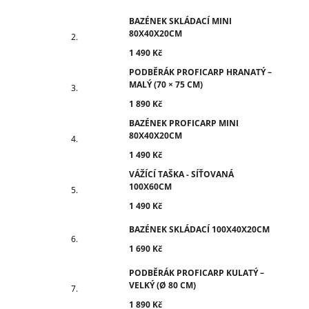
BAZÉNEK SKLÁDACÍ MINI
80X40X20CM
1 490 Kč
PODBĚRÁK PROFICARP HRANATÝ –
MALÝ (70 × 75 CM)
1 890 Kč
BAZÉNEK PROFICARP MINI
80X40X20CM
1 490 Kč
VÁŽÍCÍ TAŠKA - SÍŤOVANÁ
100X60CM
1 490 Kč
BAZÉNEK SKLÁDACÍ 100X40X20CM
1 690 Kč
PODBĚRÁK PROFICARP KULATÝ –
VELKÝ (Ø 80 CM)
1 890 Kč