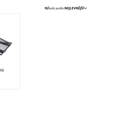
M)
Ř
Řadit podle:
NEJLEVNĚJŠÍ
A
Z
E
N
Í
P
R
O
D
KG
U
K
T
Ů