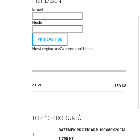
PŘIHLÁŠENÍ
1 790 Kč
T
E-mail
R
A
Heslo
N
N
PŘIHLÁSIT SE
I
Í
Nová registrace
Zapomenuté heslo
P
A
N
E
L
95
Kč
150
Kč
TOP 10 PRODUKTŮ
BAZÉNEK PROFICARP 100X60X20CM
1 790 Kč