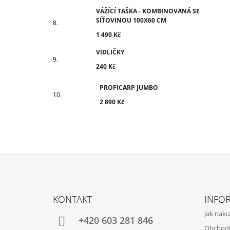
VÁŽÍCÍ TAŠKA - KOMBINOVANÁ SE
SÍŤOVINOU 100X60 CM
1 490 Kč
VIDLIČKY
240 Kč
PROFICARP JUMBO
2 890 Kč
Z
Á
KONTAKT
INFO
P
Jak nak
A
+420 603 281 846
Obchod