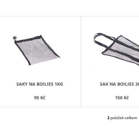
MALÝ (70 × 75 C
1 490 Kč
1 890 Kč
V
Ý
P
S
P
R
O
D
SAKY NA BOILIES 1KG
SAK NA BOILIES 3
U
95 Kč
150 Kč
K
T
Ů
2
položek celkem
O
V
L
Á