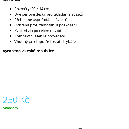
J
Rozměry: 30 × 14 cm
E
Dvě pěnové desky pro ukládání návazců
M
Přehledné uspořádání návazců
E
Ochrana proti zamotání a poškození
Kvalitní zip po celém obvodu
VÁŽÍCÍ
Kompaktní a lehké provedení
TAŠKA
Vhodný pro kapraře i ostatní rybáře
-
SÍŤOVANÁ
Vyrobeno v České republice.
100X60CM
1
490
Kč
250 Kč
Měrná
Skladem
cena: