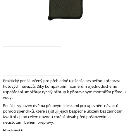
A
J
Í
T
?
HLEDAT
Praktický penál určený pro přehledné uložení a bezpečnou přepravu
hotových návazců. Díky kompaktním rozměrům a jednoduchému
D
uspořádání umožňuje rychlý přístup k připraveným montážím přímo u
O
vody.
P
Penál je vybaven dvěma pěnovými deskami pro upevnění návazců
O
pomocí špendlíků, které zajišťují jejich bezpečné uložení bez zamotání.
R
Kvalitní zip po celém obvodu chrání obsah před poškozením a
U
nečistotami během přepravy.
Č
U
Vlastnosti: