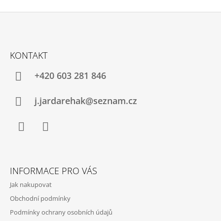
Z
Á
KONTAKT
P
A
+420 603 281 846
T
Í
j.jardarehak@seznam.cz
Facebook
Instagram
INFORMACE PRO VÁS
Jak nakupovat
Obchodní podmínky
Podmínky ochrany osobních údajů