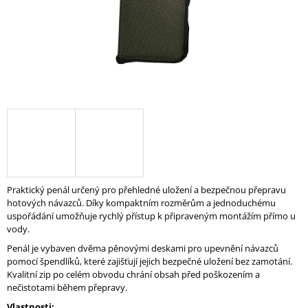
A
J
Í
T
?
HLEDAT
Praktický penál určený pro přehledné uložení a bezpečnou přepravu
hotových návazců. Díky kompaktním rozměrům a jednoduchému
D
uspořádání umožňuje rychlý přístup k připraveným montážím přímo u
O
vody.
P
Penál je vybaven dvěma pěnovými deskami pro upevnění návazců
O
pomocí špendlíků, které zajišťují jejich bezpečné uložení bez zamotání.
R
Kvalitní zip po celém obvodu chrání obsah před poškozením a
U
nečistotami během přepravy.
Č
U
Vlastnosti: