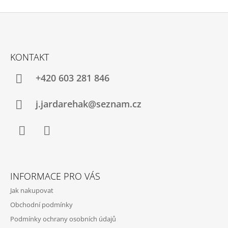
Z
Á
KONTAKT
P
A
+420 603 281 846
T
Í
j.jardarehak@seznam.cz
Facebook
Instagram
INFORMACE PRO VÁS
Jak nakupovat
Obchodní podmínky
Podmínky ochrany osobních údajů