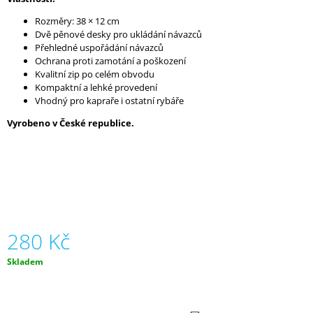
J
Rozměry: 38 × 12 cm
E
Dvě pěnové desky pro ukládání návazců
M
Přehledné uspořádání návazců
E
Ochrana proti zamotání a poškození
Kvalitní zip po celém obvodu
VIDLIČKY
Kompaktní a lehké provedení
240
Vhodný pro kapraře i ostatní rybáře
Kč
Vyrobeno v České republice.
280 Kč
Měrná
Skladem
cena: