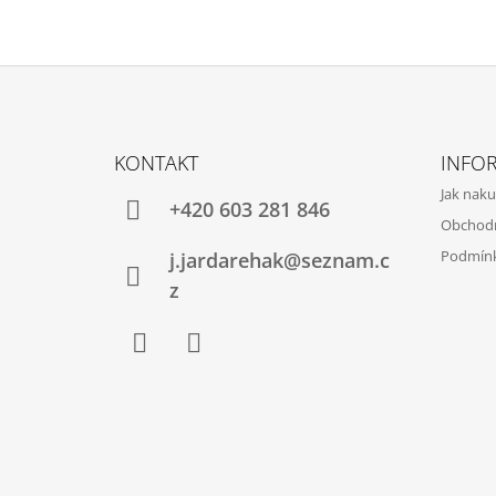
Z
Á
KONTAKT
INFO
P
Jak nak
A
+420 603 281 846
Obchod
T
Podmínk
j.jardarehak@seznam.c
Í
z
Facebook
Instagram