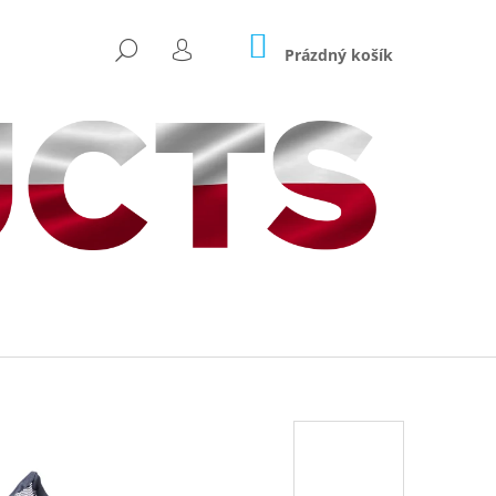
NÁKUPNÍ
HLEDAT
KOŠÍK
Prázdný košík
PŘIHLÁŠENÍ
Následující
ICARP HRANATÝ –