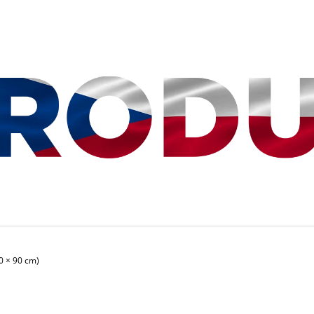
CO POTŘEBUJETE NAJÍT?
HLEDAT
DOPORUČUJEME
0 × 90 cm)
BAZÉNEK SKLÁDACÍ MINI 80X40X20CM
PODBĚRÁK PROF