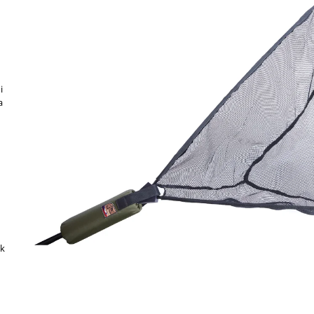
MALÝ (70 × 75 C
1 490 Kč
1 890 Kč
i
a
ák