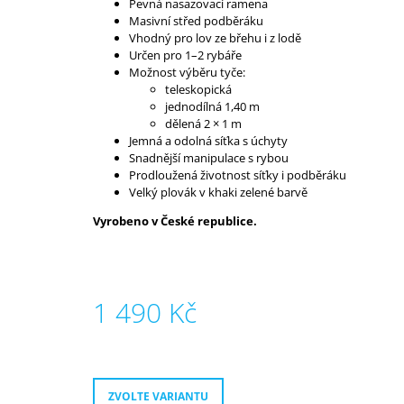
Pevná nasazovací ramena
Masivní střed podběráku
Vhodný pro lov ze břehu i z lodě
Určen pro 1–2 rybáře
Možnost výběru tyče:
teleskopická
jednodílná 1,40 m
dělená 2 × 1 m
Jemná a odolná síťka s úchyty
Snadnější manipulace s rybou
Prodloužená životnost síťky i podběráku
Velký plovák v khaki zelené barvě
Vyrobeno v České republice.
1 490 Kč
Měrná
cena:
ZVOLTE VARIANTU