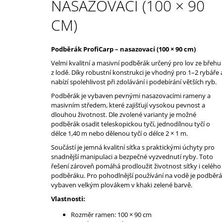
NASAZOVACÍ (100 × 90
1 790 Kč
CM)
Podběrák ProfiCarp – nasazovací (100 × 90 cm)
Velmi kvalitní a masivní podběrák určený pro lov ze břehu 
z lodě. Díky robustní konstrukci je vhodný pro 1–2 rybáře 
nabízí spolehlivost při zdolávání i podebírání větších ryb.
Podběrák je vybaven pevnými nasazovacími rameny a
masivním středem, které zajišťují vysokou pevnost a
dlouhou životnost. Dle zvolené varianty je možné
podběrák osadit teleskopickou tyčí, jednodílnou tyčí o
délce 1,40 m nebo dělenou tyčí o délce 2 × 1 m.
Součástí je jemná kvalitní síťka s praktickými úchyty pro
snadnější manipulaci a bezpečné vyzvednutí ryby. Toto
řešení zároveň pomáhá prodloužit životnost síťky i celého
podběráku. Pro pohodlnější používání na vodě je podběr
vybaven velkým plovákem v khaki zelené barvě.
Vlastnosti:
Rozměr ramen: 100 × 90 cm