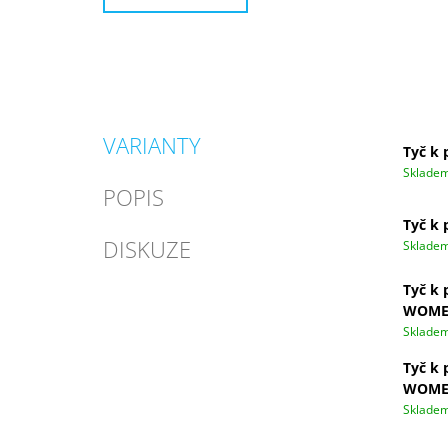
VARIANTY
Tyč k 
Sklade
POPIS
Tyč k 
DISKUZE
Sklade
Tyč k 
WOM
Sklade
Tyč k 
WOM
Sklade