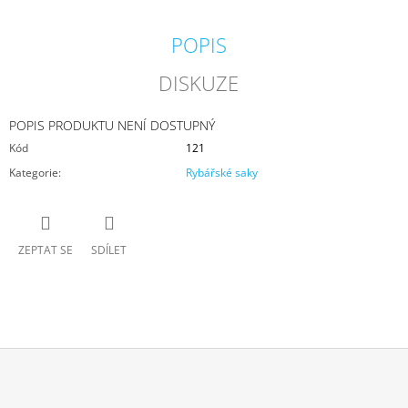
J
E
POPIS
M
E
DISKUZE
BAZÉNEK
SKLÁDACÍ
POPIS PRODUKTU NENÍ DOSTUPNÝ
100X40X20CM
Kód
121
1
Kategorie
:
Rybářské saky
690
Kč
ZEPTAT SE
SDÍLET
Z