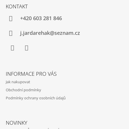
Á
KONTAKT
P
A
+420 603 281 846
T
Í
j.jardarehak@seznam.cz
Facebook
Instagram
INFORMACE PRO VÁS
Jak nakupovat
Obchodní podmínky
Podmínky ochrany osobních údajů
NOVINKY