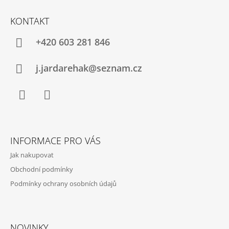
Z
A
Á
KONTAKT
J
P
Í
A
+420 603 281 846
T
T
?
Í
j.jardarehak@seznam.cz
Facebook
Instagram
HLEDAT
INFORMACE PRO VÁS
Jak nakupovat
D
O
Obchodní podmínky
P
Podmínky ochrany osobních údajů
O
R
U
Č
NOVINKY
U