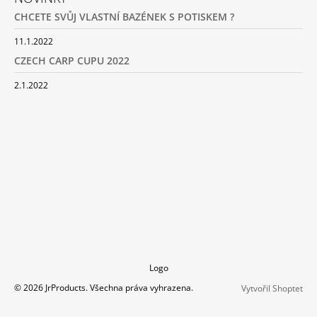
J
CHCETE SVŮJ VLASTNÍ BAZÉNEK S POTISKEM ?
E
M
11.1.2022
E
CZECH CARP CUPU 2022
BAZÉNEK
2.1.2022
SKLÁDACÍ
100X40X20CM
1
690
Kč
Logo
© 2026 JrProducts. Všechna práva vyhrazena.
Vytvořil Shoptet