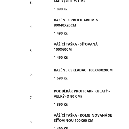
MALÝ (70 × 75 CM)
1 890 Kč
BAZÉNEK PROFICARP MINI
80X40X20CM
1 490 Kč
VÁŽÍCÍ TAŠKA - SÍŤOVANÁ
100X60CM
1 490 Kč
BAZÉNEK SKLÁDACÍ 100X40X20CM
1 690 Kč
PODBĚRÁK PROFICARP KULATÝ –
VELKÝ (Ø 80 CM)
1 890 Kč
VÁŽÍCÍ TAŠKA - KOMBINOVANÁ SE
SÍŤOVINOU 100X60 CM
1 490 Kč