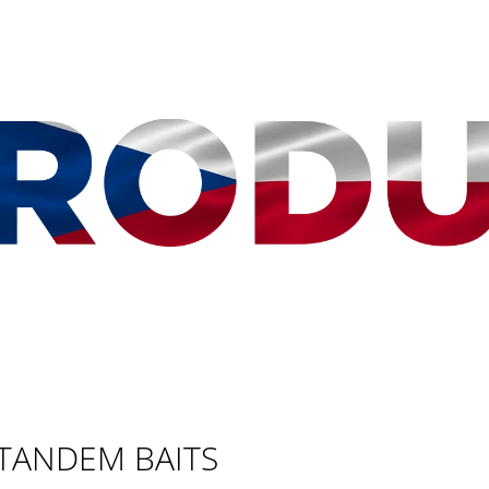
CO POTŘEBUJETE NAJÍT?
HLEDAT
DOPORUČUJEME
TANDEM BAITS
BAZÉNEK SKLÁDACÍ MINI 80X40X20CM
PODBĚRÁK PROF