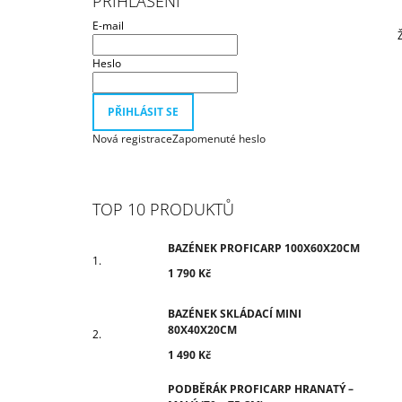
PŘIHLÁŠENÍ
1 790 Kč
T
E-mail
R
A
Heslo
N
N
PŘIHLÁSIT SE
Í
Nová registrace
Zapomenuté heslo
P
A
N
TOP 10 PRODUKTŮ
E
L
BAZÉNEK PROFICARP 100X60X20CM
1 790 Kč
BAZÉNEK SKLÁDACÍ MINI
80X40X20CM
1 490 Kč
PODBĚRÁK PROFICARP HRANATÝ –