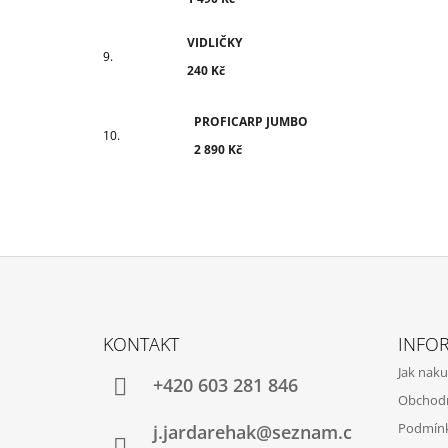
VIDLIČKY
240 Kč
PROFICARP JUMBO
2 890 Kč
Z
Á
KONTAKT
INFO
P
Jak nak
A
+420 603 281 846
Obchod
T
Podmínk
j.jardarehak@seznam.c
Í