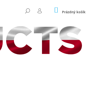
NÁKUPNÍ
HLEDAT
KOŠÍK
Prázdný košík
PŘIHLÁŠENÍ
Následující
ICARP HRANATÝ –