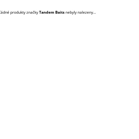
MALÝ (70 × 75 C
1 490 Kč
1 890 Kč
Žádné produkty značky
Tandem Baits
nebyly nalezeny...